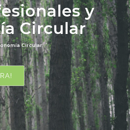
esionales y
a Circular
conomía Circular
RA!