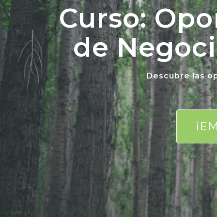
Curso: Opo
de Negoci
Descubre las op
¡E